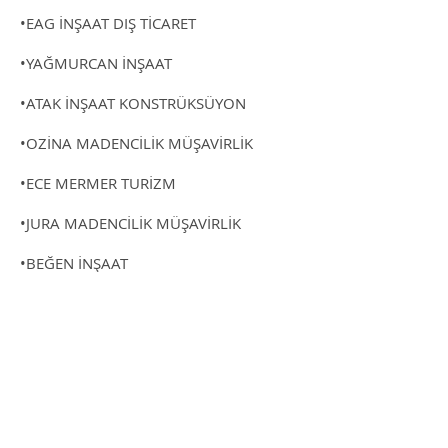
•EAG İNŞAAT DIŞ TİCARET
•YAĞMURCAN İNŞAAT
•ATAK İNŞAAT KONSTRÜKSÜYON
•OZİNA MADENCİLİK MÜŞAVİRLİK
•ECE MERMER TURİZM
•JURA MADENCİLİK MÜŞAVİRLİK
•BEĞEN İNŞAAT
•ONAY İNŞAAT
•DOĞA İNŞAAT
•KC YAPI MÜHENDİSLİK
•SELÇUKLU İNŞAAT