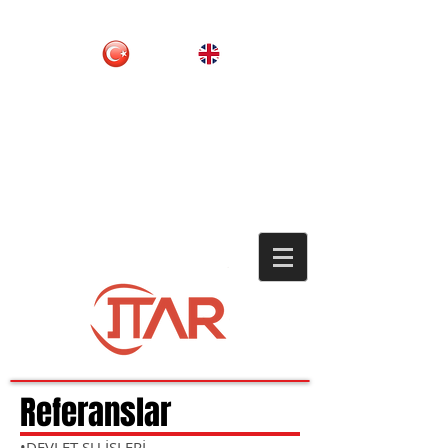
Referanslar
•DEVLET SU İŞLERİ