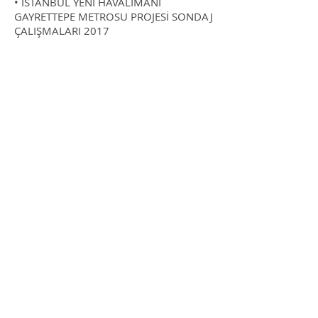
• İSTANBUL YENİ HAVALİMANI
GAYRETTEPE METROSU PROJESİ SONDAJ
ÇALIŞMALARI 2017
• ZONGULDAK ÇEVRE YOLU PROJESİ
SONDAJLARI 2018
• ARTVİN YUSUFELİ BARAJI ZEMİN
İYİLEŞTİRME ESASLI JEOTEKNİK SONDAJ
ÇALIŞMALARI 2017
• AKSARAY KAYSERİ DEMİRYOLU
PROJESİ SONDAJLARI 2018
• ANTALYA FİNİKE – DEMRE – KAŞ
DEVLET YOLU PROJESİ 2018
ANA SAYFA
HAKKIMIZDA
Referanslar