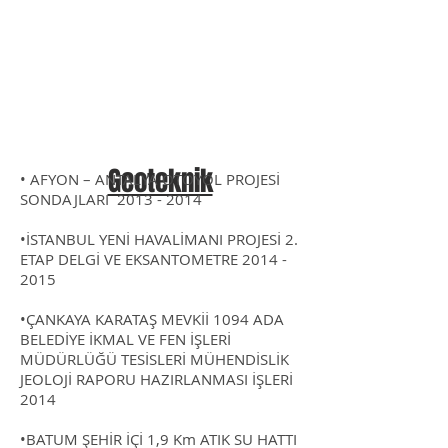
Geoteknik
• AFYON – ANTALYA OTOYOL PROJESİ
SONDAJLARI
2013 - 2014
•
İSTANBUL YENİ HAVALİMANI PROJESİ 2.
ETAP DELGİ VE EKSANTOMETRE
2014 -
2015
•ÇANKAYA KARATAŞ MEVKİİ 1094 ADA
BELEDİYE İKMAL VE FEN İŞLERİ
MÜDÜRLÜĞÜ TESİSLERİ MÜHENDİSLİK
JEOLOJİ RAPORU HAZIRLANMASI İŞLERİ
2014
•BATUM ŞEHİR İÇİ 1,9 Km ATIK SU HATTI